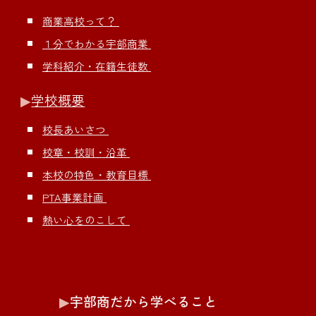
商業高校って？
１分でわかる宇部商業
学科紹介・在籍生徒数
▶︎
学校概要
校長あいさつ
校章・校訓・沿革
本校の特色・教育目標
PTA事業計画
熱い心をのこして
▶︎
宇部商だから学べること