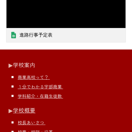
進路行事予定表
▶︎
学校案内
商業高校って？
１分でわかる宇部商業
学科紹介・在籍生徒数
▶︎
学校概要
校長あいさつ
校章・校訓・沿革